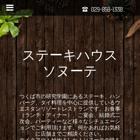
029-858-1338
ステーキハウス
ソヌーテ
つくば市の研究学園にあるステーキ、ハン
バーグ、タイ料理を中心に提供しているウ
エスタンリゾートレストランです。お食事
（ランチ・ディナー）、ご宴会、結婚式二
次会、パーティーなど様々なシチュエーシ
ョンでご利用頂けます。何かあればお気軽
に店舗までご相談ください。
テイクアウト始めました！ソヌーテの味を