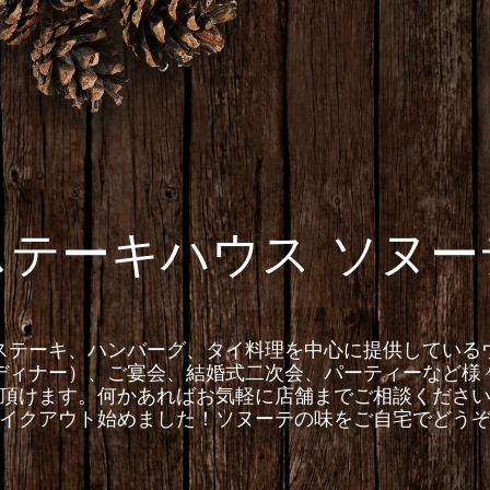
ステーキハウス ソヌー
ステーキ、ハンバーグ、タイ料理を中心に提供している
ディナー）、ご宴会、結婚式二次会、パーティーなど様
頂けます。何かあればお気軽に店舗までご相談くださ
イクアウト始めました！ソヌーテの味をご自宅でどう