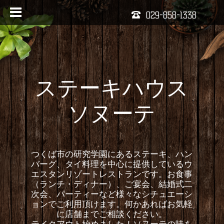
029-858-1338
ステーキハウス
ソヌーテ
つくば市の研究学園にあるステーキ、ハン
バーグ、タイ料理を中心に提供しているウ
エスタンリゾートレストランです。お食事
（ランチ・ディナー）、ご宴会、結婚式二
次会、パーティーなど様々なシチュエーシ
ョンでご利用頂けます。何かあればお気軽
に店舗までご相談ください。
テイクアウト始めました！ソヌーテの味を