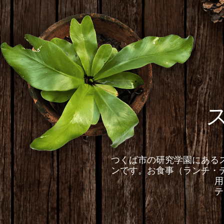
つくば市の研究学園にある
ンです。お食事（ランチ・
用
テ