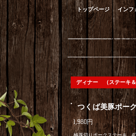
トップページ
インフ
ディナー （ステーキ
つくば美豚ポーク
1,980円
極厚切りポークステーキ 400