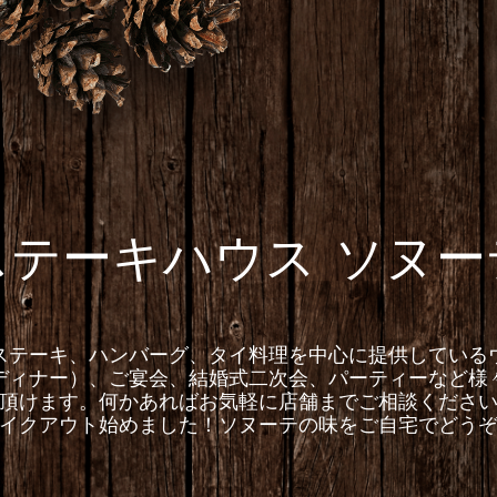
ステーキハウス ソヌー
ステーキ、ハンバーグ、タイ料理を中心に提供している
ディナー）、ご宴会、結婚式二次会、パーティーなど様
頂けます。何かあればお気軽に店舗までご相談くださ
イクアウト始めました！ソヌーテの味をご自宅でどう