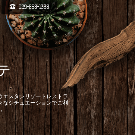
029-858-1338
テ
ウエスタンリゾートレストラ
々なシチュエーションでご利
い。
ぞ！